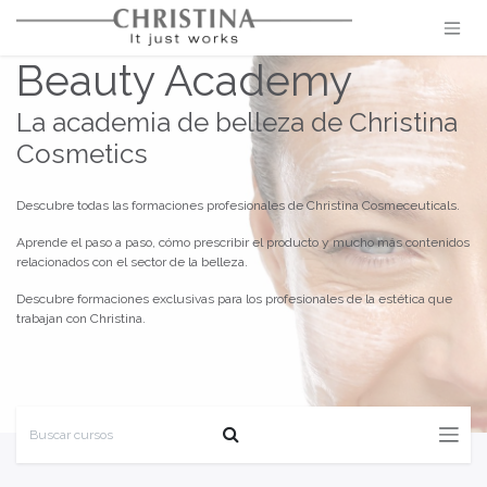
Ir al contenido
Beauty Academy
La academia de belleza de Christina
Cosmetics
Descubre todas las formaciones profesionales de Christina Cosmeceuticals.
Aprende el paso a paso, cómo prescribir el producto y mucho más contenidos
relacionados con el sector de la belleza.
Descubre formaciones exclusivas para los profesionales de la estética que
trabajan con Christina.