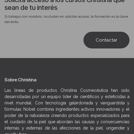
elastina, degradación del colágeno y estrés oxidativo acumulado
sean de tu interés
→ El papel de los antioxidantes antes del SPF
Si trabajas con nosotros, no dudes en solicitar acceso: la formación es la clave
del éxito.
→ Los productos SPF de la gama home care: cuándo y para qué perfil
de piel prescribir cada uno
Contactar
→ Cómo combinar la rutina diurna protectora con la reparación
nocturna como aliados del ciclo de renovación post-exposición
→ Cómo argumentar el valor del SPF diario a tu clienta y convertirlo
en un paso innegociable de su rutina para fidelizarla con resultados
visibles y duraderos
Sobre Christina
Las líneas de productos Christina Cosmecéutica han sido
desarrolladas por un equipo líder de científicos y esteticistas a
nivel mundial. Con tecnología galardonada y vanguardista y
fórmulas Nobel combina ingredientes activos innovadores y el
poder de la naturaleza creando productos especializados para
el cuidado de la piel que abordan las causas y consecuencias
internas y externas de las afecciones de la piel, ungender y