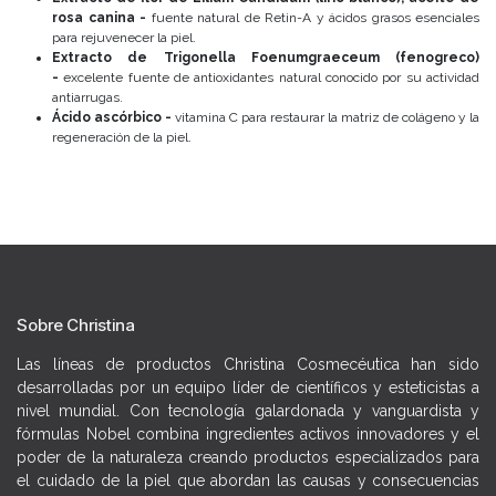
rosa canina -
fuente natural de Retin-A y ácidos grasos esenciales
para rejuvenecer la piel.
Extracto de Trigonella Foenumgraeceum (fenogreco)
-
excelente fuente de antioxidantes natural conocido por su actividad
antiarrugas.
Ácido ascórbico -
vitamina C para restaurar la matriz de colágeno y la
regeneración de la piel.
Sobre Christina
Las líneas de productos Christina Cosmecéutica han sido
desarrolladas por un equipo líder de científicos y esteticistas a
nivel mundial. Con tecnología galardonada y vanguardista y
fórmulas Nobel combina ingredientes activos innovadores y el
poder de la naturaleza creando productos especializados para
el cuidado de la piel que abordan las causas y consecuencias