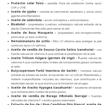
Protector solar físico -
pantalla física de protección contra rayos
UVA y UVB
Aceite de jojoba -
controla el crecimiento bacteriano y actúa como
agente antiinflamatorio
Aceite de caléndula -
acción antiséptica y antimicrobiana.
Bisabolol -
propiedades curativas; antialérgico natural extraído de la
planta Chamomilla Recutita para calmar la piel.
Aceite de Rosa Mosqueta -
propiedades anti-envejecimiento,
promueve un tono uniforme
Metoxicinamato de octilo -
filtro UV efectivo para proteger la piel
contra los rayos UV dañinos.
Aceite de semilla de Daucus Carota Sativa (zanahoria) -
una
fuente natural de vitamina A que controla la proliferación de la piel.
Aceite Triticum Vulgare (germen de trigo) - f
uente natural de
vitamina A que contiene altos niveles de componentes grasos similares
al sebo.
Butyrospermum Parkii (manteca de karité) -
manteca natural
extraída de árboles de karité, enriquecida con un 12% de fitoesteroles y
materia insaponificable, incluidas las vitaminas, que contribuyen a la
elasticidad celular, lo que disminuye la formación de arrugas.
Aceite de Arachis Hypogea (cacahuete) -
excelente emoliente
que contiene altos niveles de ácidos grasos.
Aceite de semilla de Borago Officinalis (borraja) -
fuentes
naturales de vitamina F y ácidos grasos esenciales.
Extracto de flor de Lilium Candidum (lirio blanco), aceite de