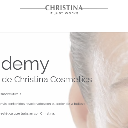
Inicio
Soluciones Faciales
Beauty Academy
ademy
 de Christina Cosmetics
osmeceuticals.
más contenidos relacionados con el sector de la belleza.
estética que trabajan con Christina.