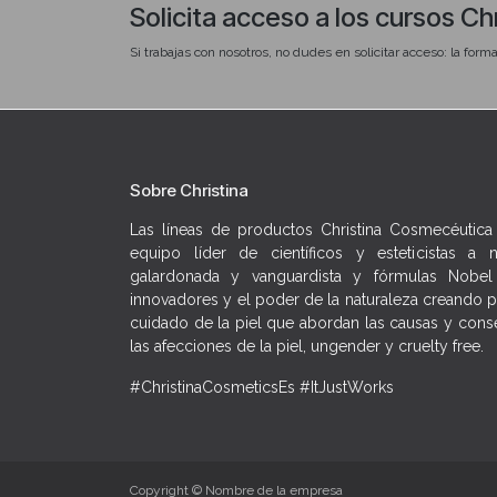
Solicita acceso a los cursos Ch
de amplio espectro.
Si trabajas con nosotros, no dudes en solicitar acceso: la forma
¿Qué veremos?
→ Cómo el daño solar actúa sobre la barrera cutánea: pé
→ El papel de los antioxidantes antes del SPF
→ Los productos SPF de la gama home care: cuándo y para
Sobre Christina
→ Cómo combinar la rutina diurna protectora con la repa
Las líneas de productos Christina Cosmecéutica
→ Cómo argumentar el valor del SPF diario a tu clienta y 
equipo líder de científicos y esteticistas a 
visibles y duraderos
galardonada y vanguardista y fórmulas Nobel 
innovadores y el poder de la naturaleza creando p
cuidado de la piel que abordan las causas y conse
las afecciones de la piel, ungender y cruelty free.
#ChristinaCosmeticsEs #ItJustWorks
Copyright © Nombre de la empresa