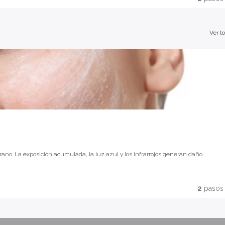
liente frente a los agresores ambientales.
smeceuticals cómo la
línea Line Repair
integra la protección dentro de un protocolo
Ver t
neo desde la hidratación profunda hasta la renovación celular y la protección
rdida de elastina, degradación del colágeno y estrés oxidativo acumulado
 qué perfil de piel prescribir cada uno
ración nocturna como aliados del ciclo de renovación post-exposición
convertirlo en un paso innegociable de su rutina para fidelizarla con resultados
rano. La exposición acumulada, la luz azul y los infrarrojos generan daño
ble. La protección solar no es el último paso de la rutina — es la base de
2
pasos
exploraremos cómo la fotoprotección activa y la defensa antioxidante son los
liente frente a los agresores ambientales.
smeceuticals cómo la
línea Line Repair
integra la protección dentro de un protocolo
neo desde la hidratación profunda hasta la renovación celular y la protección