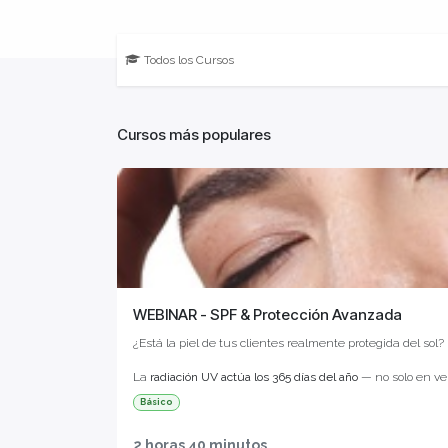
Todos los Cursos
Cursos más populares
WEBINAR - SPF & Protección Avanzada
¿Está la piel de tus clientes realmente protegida del sol?
La
radiación UV actúa los 365 días del año
— no solo en ve
oxidativo semanas antes de que el envejecimiento sea visi
Básico
cualquier tratamiento que quieras preservar.
2 horas 40 minutos
En este webinar formativo
exclusivo para profesionales
, 