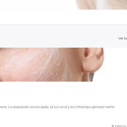
Ver t
rano. La exposición acumulada, la luz azul y los infrarrojos generan daño
ble. La protección solar no es el último paso de la rutina — es la base de
2
pasos
exploraremos cómo la fotoprotección activa y la defensa antioxidante son los