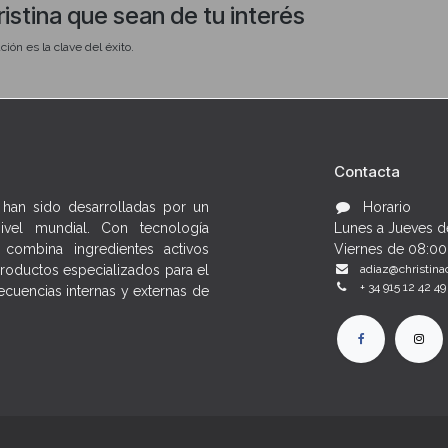
ristina que sean de tu interés
ción es la clave del éxito.
rdida de elastina, degradación del colágeno y estrés oxidativo acumulado
 qué perfil de piel prescribir cada uno
Contacta
ración nocturna como aliados del ciclo de renovación post-exposición
 han sido desarrolladas por un
Horario
convertirlo en un paso innegociable de su rutina para fidelizarla con resultados
nivel mundial. Con tecnología
Lunes a Jueves d
combina ingredientes activos
Viernes de 08:00
roductos especializados para el
adiaz@christina
+ 34 915 12 42 49
cuencias internas y externas de