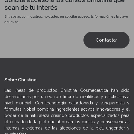
elastina, degradación del colágeno y estrés oxidativo acumulado
sean de tu interés
→ El papel de los antioxidantes antes del SPF
Si trabajas con nosotros, no dudes en solicitar acceso: la formación es la clave
del éxito.
→ Los productos SPF de la gama home care: cuándo y para qué perfil
de piel prescribir cada uno
Contactar
→ Cómo combinar la rutina diurna protectora con la reparación
nocturna como aliados del ciclo de renovación post-exposición
→ Cómo argumentar el valor del SPF diario a tu clienta y convertirlo
en un paso innegociable de su rutina para fidelizarla con resultados
visibles y duraderos
Sobre Christina
Las líneas de productos Christina Cosmecéutica han sido
desarrolladas por un equipo líder de científicos y esteticistas a
nivel mundial. Con tecnología galardonada y vanguardista y
fórmulas Nobel combina ingredientes activos innovadores y el
poder de la naturaleza creando productos especializados para
el cuidado de la piel que abordan las causas y consecuencias
internas y externas de las afecciones de la piel, ungender y