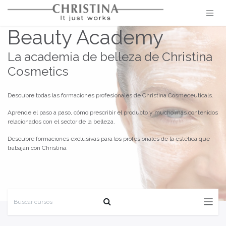
Ir al contenido
Beauty Academy
La academia de belleza de Christina
Cosmetics
Descubre todas las formaciones profesionales de Christina Cosmeceuticals.
Aprende el paso a paso, cómo prescribir el producto y mucho más contenidos
relacionados con el sector de la belleza.
Descubre formaciones exclusivas para los profesionales de la estética que
trabajan con Christina.