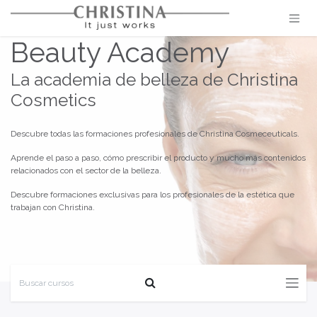
Ir al contenido
Beauty Academy
La academia de belleza de Christina
Cosmetics
Descubre todas las formaciones profesionales de Christina Cosmeceuticals.
Aprende el paso a paso, cómo prescribir el producto y mucho más contenidos
relacionados con el sector de la belleza.
Descubre formaciones exclusivas para los profesionales de la estética que
trabajan con Christina.