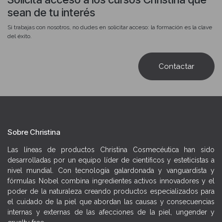
elastina, degradación del colágeno y estrés oxidativo acumulado
sean de tu interés
→ El papel de los antioxidantes antes del SPF
Si trabajas con nosotros, no dudes en solicitar acceso: la formación es la clave
del éxito.
→ Los productos SPF de la gama home care: cuándo y para qué perfil
de piel prescribir cada uno
Contactar
→ Cómo combinar la rutina diurna protectora con la reparación
nocturna como aliados del ciclo de renovación post-exposición
→ Cómo argumentar el valor del SPF diario a tu clienta y convertirlo
en un paso innegociable de su rutina para fidelizarla con resultados
visibles y duraderos
Sobre Christina
Las líneas de productos Christina Cosmecéutica han sido
desarrolladas por un equipo líder de científicos y esteticistas a
nivel mundial. Con tecnología galardonada y vanguardista y
fórmulas Nobel combina ingredientes activos innovadores y el
poder de la naturaleza creando productos especializados para
el cuidado de la piel que abordan las causas y consecuencias
internas y externas de las afecciones de la piel, ungender y