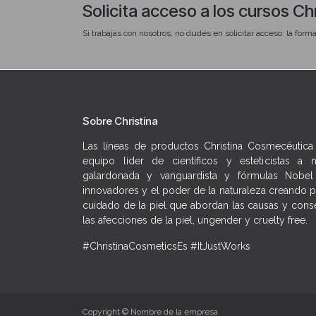
Solicita acceso a los cursos Ch
de amplio espectro.
Si trabajas con nosotros, no dudes en solicitar acceso: la forma
¿Qué veremos?
→ Cómo el daño solar actúa sobre la barrera cutánea: pé
→ El papel de los antioxidantes antes del SPF
→ Los productos SPF de la gama home care: cuándo y para
Sobre Christina
→ Cómo combinar la rutina diurna protectora con la repa
Las líneas de productos Christina Cosmecéutica
→ Cómo argumentar el valor del SPF diario a tu clienta y 
equipo líder de científicos y esteticistas a 
visibles y duraderos
galardonada y vanguardista y fórmulas Nobel 
innovadores y el poder de la naturaleza creando p
cuidado de la piel que abordan las causas y conse
las afecciones de la piel, ungender y cruelty free.
#ChristinaCosmeticsEs #ItJustWorks
Copyright © Nombre de la empresa