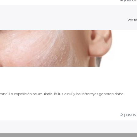
liente frente a los agresores ambientales.
smeceuticals cómo la
línea Line Repair
integra la protección dentro de un protocolo
Ver t
neo desde la hidratación profunda hasta la renovación celular y la protección
rdida de elastina, degradación del colágeno y estrés oxidativo acumulado
 qué perfil de piel prescribir cada uno
ración nocturna como aliados del ciclo de renovación post-exposición
convertirlo en un paso innegociable de su rutina para fidelizarla con resultados
rano. La exposición acumulada, la luz azul y los infrarrojos generan daño
ble. La protección solar no es el último paso de la rutina — es la base de
2
pasos
exploraremos cómo la fotoprotección activa y la defensa antioxidante son los
liente frente a los agresores ambientales.
smeceuticals cómo la
línea Line Repair
integra la protección dentro de un protocolo
neo desde la hidratación profunda hasta la renovación celular y la protección