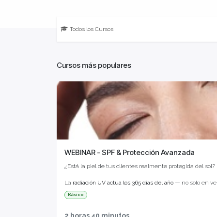
Todos los Cursos
Cursos más populares
WEBINAR - SPF & Protección Avanzada
¿Está la piel de tus clientes realmente protegida del sol?
La
radiación UV actúa los 365 días del año
— no solo en ve
oxidativo semanas antes de que el envejecimiento sea visi
Básico
cualquier tratamiento que quieras preservar.
2 horas 40 minutos
En este webinar formativo
exclusivo para profesionales
, 