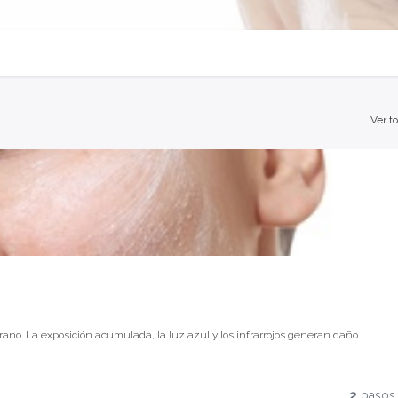
Ver t
rano. La exposición acumulada, la luz azul y los infrarrojos generan daño
ble. La protección solar no es el último paso de la rutina — es la base de
2
pasos
exploraremos cómo la fotoprotección activa y la defensa antioxidante son los