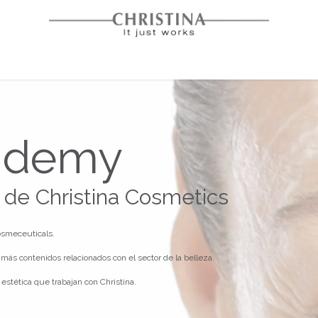
Inicio
Soluciones Faciales
Beauty Academy
ademy
 de Christina Cosmetics
osmeceuticals.
más contenidos relacionados con el sector de la belleza.
estética que trabajan con Christina.