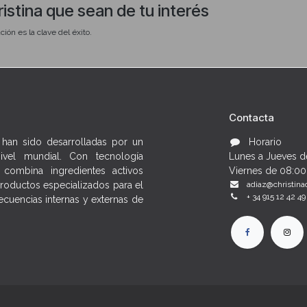
ristina que sean de tu interés
ción es la clave del éxito.
rdida de elastina, degradación del colágeno y estrés oxidativo acumulado
 qué perfil de piel prescribir cada uno
Contacta
ración nocturna como aliados del ciclo de renovación post-exposición
 han sido desarrolladas por un
Horario
convertirlo en un paso innegociable de su rutina para fidelizarla con resultados
nivel mundial. Con tecnología
Lunes a Jueves d
combina ingredientes activos
Viernes de 08:00
roductos especializados para el
adiaz@christina
+ 34 915 12 42 49
cuencias internas y externas de